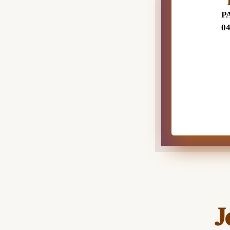
P
0
J