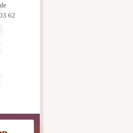
.de
 03 62
op