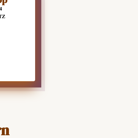
4
TZ
rn