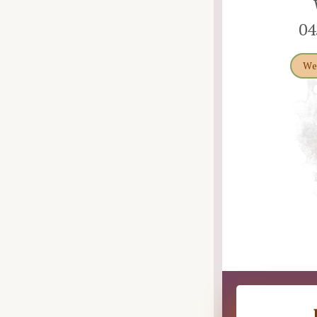
04
We