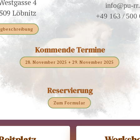
Westgasse 4
info@pu-rr
509 Löbnitz
+49 163 / 500
gbeschreibung
Kommende Termine
28. November 2025 + 29. November 2025
Reservierung
Zum Formular
Reitplatz
Worksh